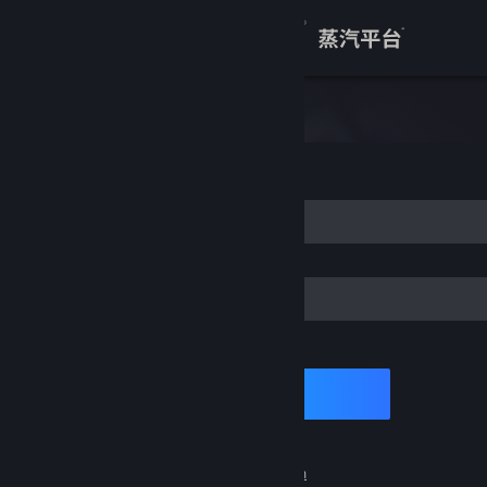
登录
商店
SignInTitle
关于
IN_WITHACCOUNTNAME
客服
WORD
查看桌面版网站
memberMe_Short
#Login_SignIn
#Login_Help_SignIn