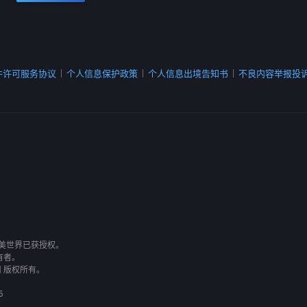
件许可服务协议
个人信息保护政策
个人信息出境告知书
不良内容举报投
|
|
|
有，完美世界已获授权。
有者。
司 版权所有。
6