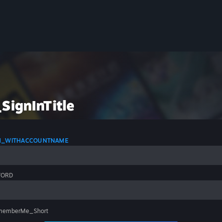
SignInTitle
IN_WITHACCOUNTNAME
WORD
memberMe_Short