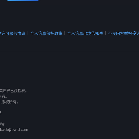
件许可服务协议
个人信息保护政策
个人信息出境告知书
不良内容举报投
|
|
|
有，完美世界已获授权。
有者。
司 版权所有。
6
3号
back@pwrd.com