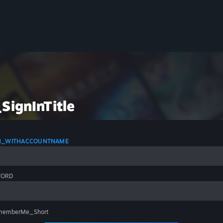
SignInTitle
IN_WITHACCOUNTNAME
WORD
memberMe_Short