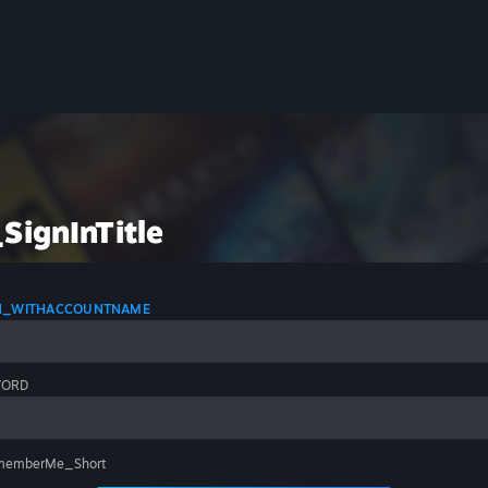
SignInTitle
IN_WITHACCOUNTNAME
WORD
memberMe_Short