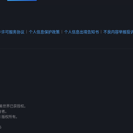
件许可服务协议
个人信息保护政策
个人信息出境告知书
不良内容举报投
|
|
|
有，完美世界已获授权。
有者。
司 版权所有。
6