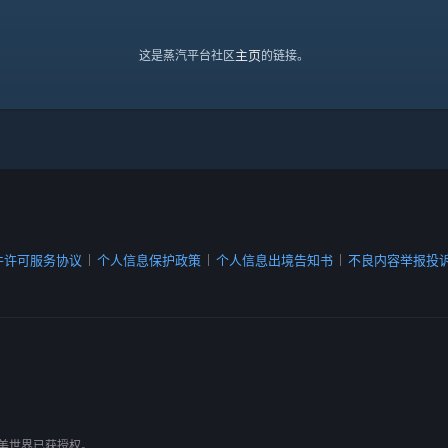
主页
这是蒸汽平台社区
的链接。
件许可服务协议
个人信息保护政策
个人信息出境告知书
不良内容举报投
|
|
|
有，完美世界已获授权。