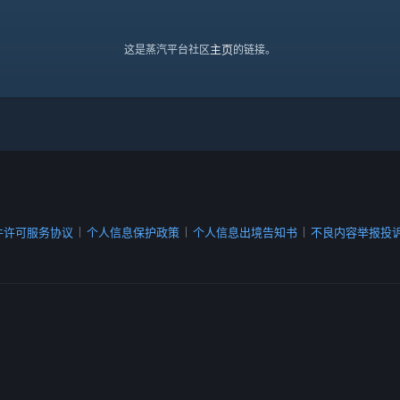
主页
这是蒸汽平台社区
的链接。
件许可服务协议
个人信息保护政策
个人信息出境告知书
不良内容举报投
|
|
|