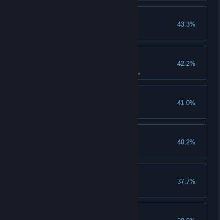
更强的微光之力
43.3%
初次合成微光结晶。
手办收集家
42.2%
累计通过源晶雕塑收集2000源晶。
机械生物的梦
41.0%
击败祷告钟楼强敌加菲。
不许动
40.2%
累计使用光聚时停物体50次。
猛禽饲养员
37.7%
初次使用猫头鹰飞行站。
暴脾气的老友