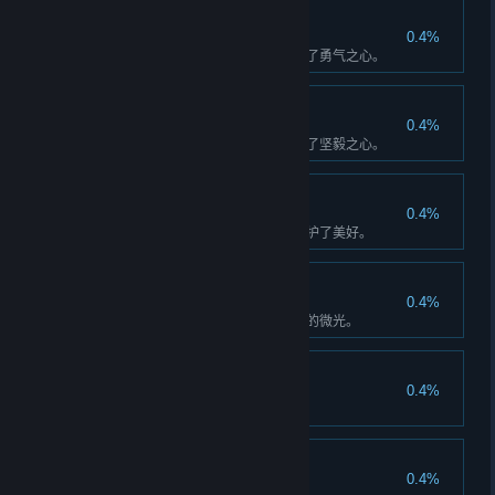
勇气之心
0.4%
完成勇气之心的支线剧情，唤醒了勇气之心。
坚毅之心
0.4%
完成坚毅之心的支线剧情，唤醒了坚毅之心。
守护美好的少女
0.4%
少女修复了破碎的镜中世界，守护了美好。
真正的微光
0.4%
少女与她们的伙伴，看到了真正的微光。
亮晶晶爱好者
0.4%
集齐全部的羽碟石和微光结晶。
踏遍镜中世界
0.4%