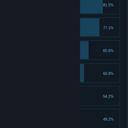
新手饲养员
81.5%
获得第一只镜元精灵。
守护意志
77.1%
击败源初之僧强敌戾螈守护者。
劝导者
65.6%
累计击退50只怪物。
草船借箭
60.9%
巧妙地利用荆棘击退怪物。
福尔摩斯
54.2%
调查过10个可调查点。
巨人与少年
49.2%
击败花海平原强敌米米尔林。