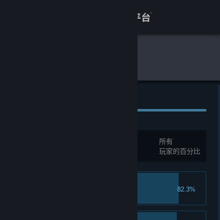
登录
商店
全球游戏统计
微光之镜
关于
客服
全球成就
查看桌面版网站
总成就:
24
所有
您必须先登录才能与这些统计进行比较
玩家的百分比
因为怕痛就全点血量了
82.3%
初次获得羽碟石。