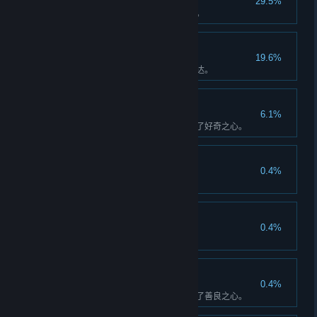
29.5%
击败棱镜高原地下强敌巨龙沃格。
解放澄澈之魂
19.6%
击败玛瑙王城强敌弥留之王达努达。
好奇之心
6.1%
完成好奇之心的支线剧情，唤醒了好奇之心。
精灵图鉴大师
0.4%
集齐全部的镜元精灵。
洞窟专家
0.4%
解锁全部的猫头鹰飞行站。
善良之心
0.4%
完成善良之心的支线剧情，唤醒了善良之心。