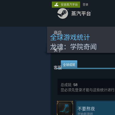
安装蒸汽平台
登录
商店
全球游戏统计
龙魂：学院奇闻
关于
全球成就
客服
总成就:
58
您必须先登录才能与这些统计进行
不要熬夜
开始新游戏