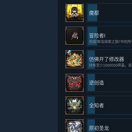
魔都
冒险者I
完成“群岛探索之旅I”中的
仿佛开了修改器
持有至少1000000碎晶
逆创造
全知者
原初圣龙