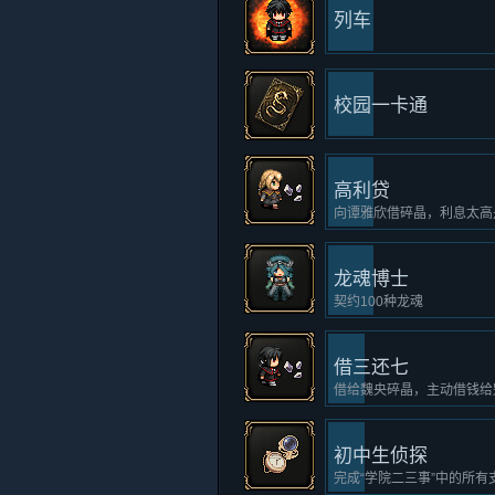
列车
校园一卡通
高利贷
向谭雅欣借碎晶，利息太高
龙魂博士
契约100种龙魂
借三还七
借给魏央碎晶，主动借钱给
初中生侦探
完成“学院二三事”中的所有