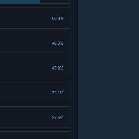
69.8%
46.0%
45.2%
32.1%
27.5%