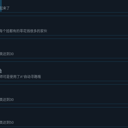
起来了
是每个班都有的零花钱很多的家伙
类达到30
鱼
师可是使用了A*自动寻路哦
类达到30
类达到50