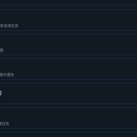
所有支线任务
连胜
度中通关
者
线任务