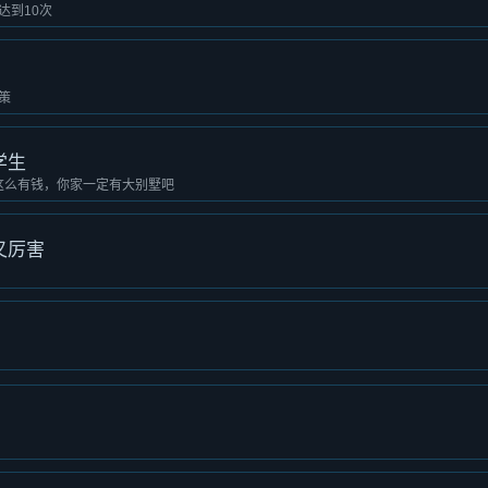
达到10次
策
学生
你这么有钱，你家一定有大别墅吧
又厉害