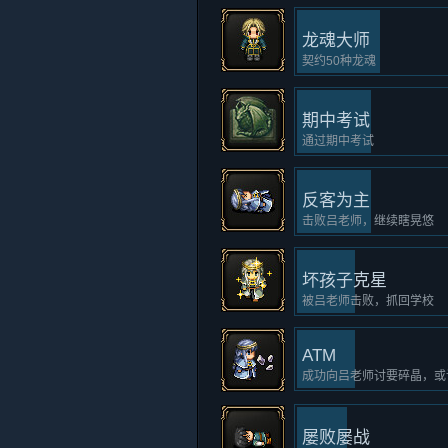
龙魂大师
契约50种龙魂
期中考试
通过期中考试
反客为主
击败吕老师，继续瞎晃悠
坏孩子克星
被吕老师击败，抓回学校
ATM
成功向吕老师讨要碎晶，或
屡败屡战