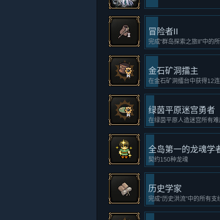
冒险者II
完成“群岛探索之旅II”中的
金石矿洞擂主
在金石矿洞擂台中获得12
绿茵平原迷宫勇者
在绿茵平原人造迷宫所有难
全岛第一的龙魂学
契约150种龙魂
历史学家
完成“历史洪流”中的所有支