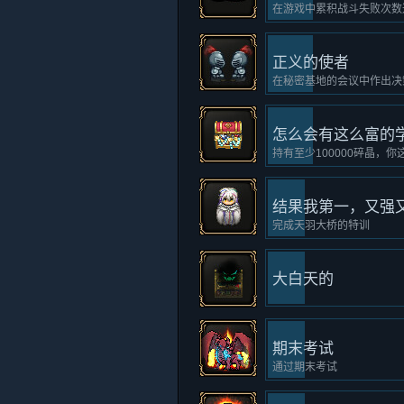
在游戏中累积战斗失败次数
正义的使者
在秘密基地的会议中作出决
怎么会有这么富的
持有至少100000碎晶，
结果我第一，又强
完成天羽大桥的特训
大白天的
期末考试
通过期末考试