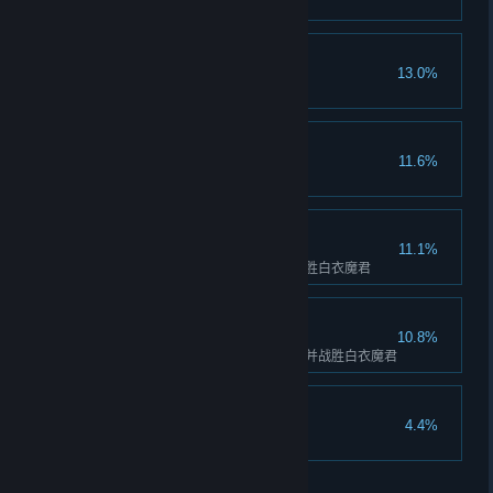
为敌人附加1000层残废
灭亲
13.0%
加入白衣教，击败邪剑侣
任务终结者
11.6%
累积完成任务5000个
白衣之王
11.1%
加入白衣教，攻占所有城市并战胜白衣魔君
逆天改命
10.8%
加入白衣教，未能攻占所有主城并战胜白衣魔君
收藏者
4.4%
收藏点数达到25000
关于蒸汽平台
|
退款政策
|
软件许可服务协议
|