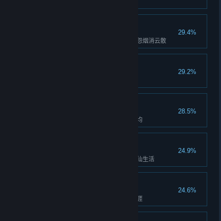
在指定时限内，追击逃走的武锋
高僧
29.4%
在少林苦修，不问世事，过往恩怨烟消云散
胜友如云
29.2%
同时与10人结义
木兰花凋
28.5%
在指定时限内，追击逃走的仇不均
海外神仙
24.9%
携带十名密友，在无名岛过上神仙生活
牢底坐穿
24.6%
在监狱中真气爆发，结束江湖生涯