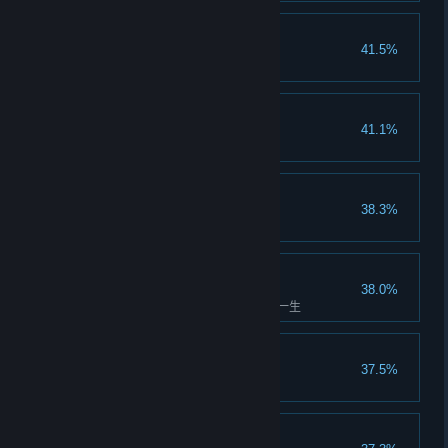
刀法宗师
41.5%
刀法精通达到900
天下之友
41.1%
所有主城好感度同时到达100
乐善好施
38.3%
累积送礼500次
与世无争
38.0%
拒绝探究自己的身世，平淡过完一生
暗器宗师
37.5%
暗器精通达到900
奇门宗师