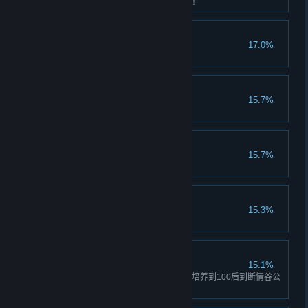
将40个门派征服，屹立武林之巅！
天下之敌
17.0%
所有主城好感度到达-100
毒魔狠怪
15.7%
为敌人附加1000层中毒
与世靡争
15.7%
累积决斗500次
冒险宗师
15.3%
打破迷宫障碍600次
逍遥公子
15.1%
男性主角将66个女性角色好感度培养到100后到断情谷公
孙无情处退隐