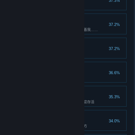
37.3%
奇门精通达到900
武侠小说看多了
37.2%
可恶，还以为会有绝世秘籍在等着我……
腿法宗师
37.2%
腿法精通达到900
医术宗师
36.6%
医术精通达到900
广州完美结局
35.3%
在广州解决白衣教的阴谋，洪奇官存活
京城完美结局
34.0%
击败游迟迟，夺回白云明月丸配方