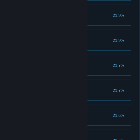
无惧峨嵋派
21.9%
征服峨嵋派
无惧天阴教
21.9%
征服天阴教
无惧武当派
21.7%
征服武当派
磨砻镌切
21.7%
累积切磋500次
无惧五毒教
21.6%
征服五毒教
无惧龙门镖局