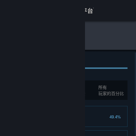
登录
商店
全球游戏统计
我的侠客
关于
客服
全球成就
查看桌面版网站
总成就:
68
所有
您必须先登录才能与这些统计进行比较
玩家的百分比
逆命翻身
49.4%
战胜白衣魔君