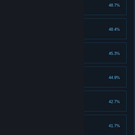
剑法宗师
48.7%
剑法精通达到900
内功宗师
48.4%
内功精通达到900
少年江湖梦
45.3%
阻止白衣教，并救下江灵露
大理完美结局
44.9%
在大理击破邢安阳并夺回蚩尤像
拳掌宗师
42.7%
拳掌精通达到900
火眼金睛
41.7%
累积观察500次