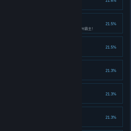
21.6%
征服龙门镖局
神州霸主
21.5%
将六扇门征服的你，即将成为神州霸主！
无惧逍遥仙宫
21.5%
征服逍遥仙宫
无惧玄机门
21.3%
征服玄机门
无惧铸剑山庄
21.3%
征服铸剑山庄
无惧唐门
21.3%
征服唐门