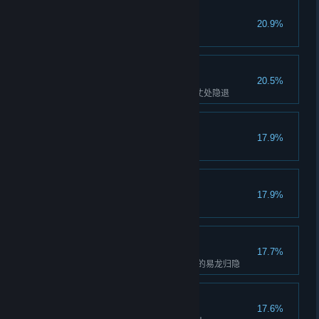
无惧丐帮
20.9%
征服丐帮
立地成佛
20.5%
决斗成功100次后，到少林寺方丈处隐退
乞儿
17.9%
累积乞讨500次
傲视武林
17.9%
单次游戏内成功踢馆40个门派
行遍四海
17.7%
走遍世界每一个角落，找凡云庄的易龙归隐
江湖不再
17.6%