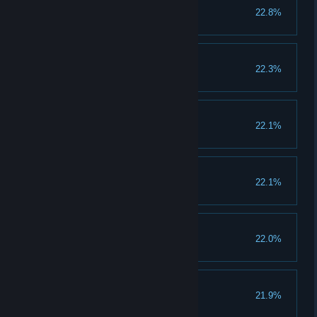
豪杰征服者
22.8%
完成秦忠贤的江湖高手悬赏
无惧全真教
22.3%
征服全真教
无惧赤刀门
22.1%
征服赤刀门
无惧五岳宗
22.1%
征服五岳宗
无惧长生门
22.0%
征服长生门
无惧少林派
21.9%
征服少林派