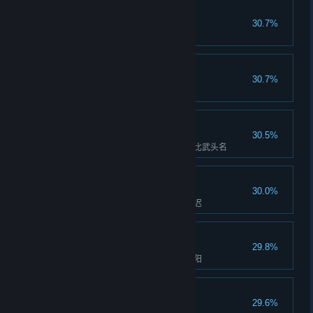
风起云涌
30.7%
阻止白衣教的行动
钱乃万恶之源
30.7%
在指定时限内，追击逃走的王翼
杭州完美结局
30.5%
在杭州解决白衣教的阴谋，获得比武头名
妖女末日
30.0%
在指定时限内，追击逃走的游迟迟
隐者末日
29.8%
在指定时限内，追击逃走的邢安阳
流浪武士末日
29.6%