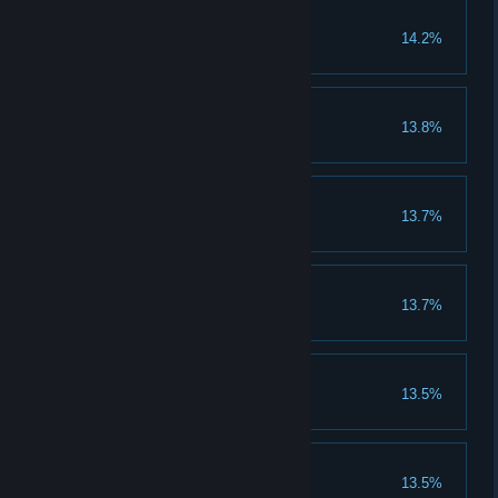
神秘财团黑名单
14.2%
成功决斗或者惩恶张少爷
遍体鳞伤
13.8%
为敌人附加1000层内伤
腥风血雨
13.7%
为敌人附加1000层流血
片甲不留
13.7%
为敌人附加1000层破甲
迟日旷久
13.5%
为敌人附加1000层减速
剩水残山
13.5%