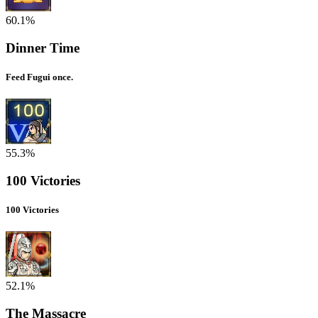
60.1%
Dinner Time
Feed Fugui once.
55.3%
100 Victories
100 Victories
52.1%
The Massacre