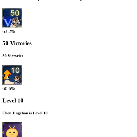
63.2%
50 Victories
50 Victories
60.6%
Level 10
Chen Jingchou is Level 10