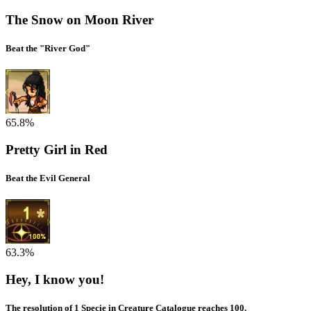
The Snow on Moon River
Beat the "River God"
65.8%
Pretty Girl in Red
Beat the Evil General
63.3%
Hey, I know you!
The resolution of 1 Specie in Creature Catalogue reaches 100.