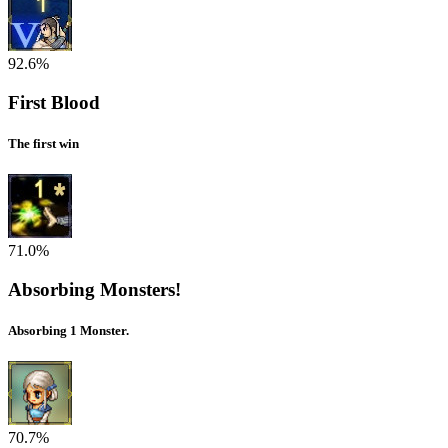
92.6%
First Blood
The first win
71.0%
Absorbing Monsters!
Absorbing 1 Monster.
70.7%