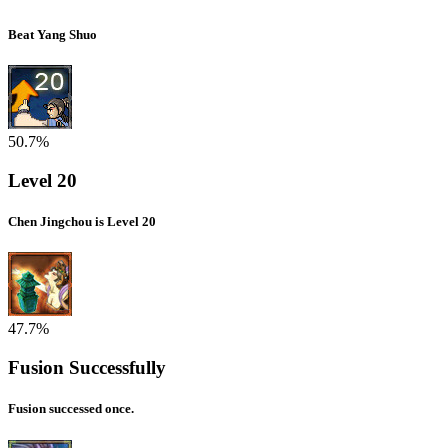
Beat Yang Shuo
50.7%
Level 20
Chen Jingchou is Level 20
47.7%
Fusion Successfully
Fusion successed once.