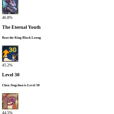
46.8%
The Eternal Youth
Beat the King Black Loong
45.2%
Level 30
Chen Jingchou is Level 30
44.5%