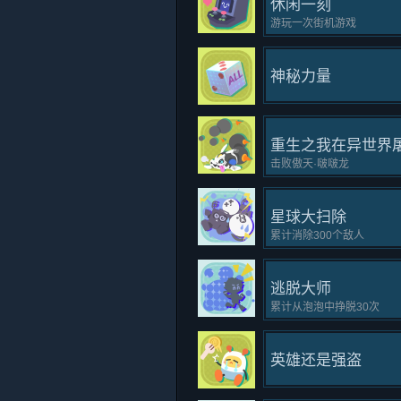
休闲一刻
游玩一次街机游戏
神秘力量
重生之我在异世界
击败傲天·啵啵龙
星球大扫除
累计消除300个敌人
逃脱大师
累计从泡泡中挣脱30次
英雄还是强盗