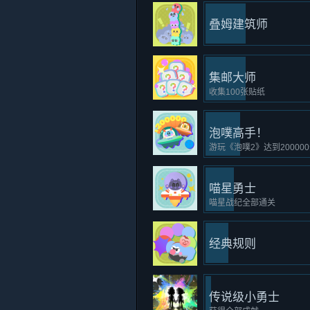
叠姆建筑师
集邮大师
收集100张贴纸
泡噗高手！
游玩《泡噗2》达到20000
喵星勇士
喵星战纪全部通关
经典规则
传说级小勇士