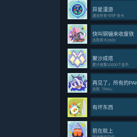
异星漫游
通关所有“中环”关卡
快叫钢镚来收废铁
击败宾卡2600
聚沙成塔
累计收集10000个金币
再见了，所有的PA
击败「PAH」
有坏东西
箭在舷上