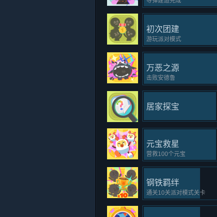
导弹建造完成
初次团建
游玩派对模式
万恶之源
击败安德鲁
居家探宝
元宝救星
营救100个元宝
钢铁羁绊
通关10关派对模式关卡