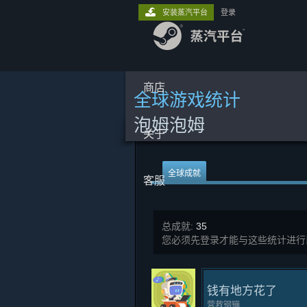
安装蒸汽平台
登录
商店
全球游戏统计
泡姆泡姆
关于
全球成就
客服
总成就:
35
您必须先登录才能与这些统计进行
钱有地方花了
营救钢镚