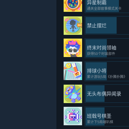
异星制霸
通关全部故事模式关卡
禁止摆烂
终末时尚领袖
获得50个时装部件
排球小将
累计游玩5局《扑腾扑腾》
无头布偶异闻录
班戟号棋圣
累计下5局啵叭棋