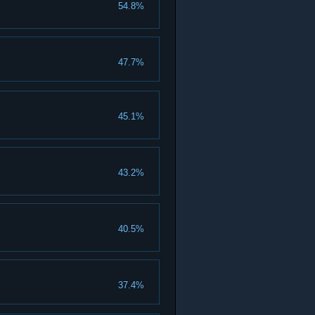
54.8%
47.7%
45.1%
43.2%
40.5%
37.4%