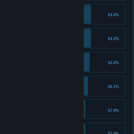
物质生产装置
63.6%
解锁设施：布谷屋
新生命的起点
63.2%
解锁设施：神秘草帘
换个环境
62.6%
解锁牧场背景
新生命！
60.1%
使用神秘草帘繁殖出新生命
有机喂养
57.9%
小动物暂存
57.0%