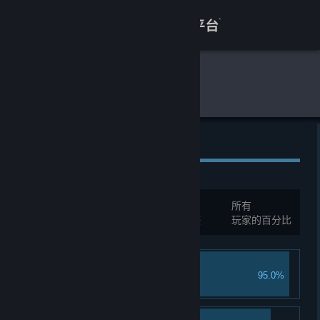
登录
商店
全球游戏统计
动物栏：桌面牧场
关于
客服
全球成就
查看桌面版网站
总成就:
55
所有
您必须先登录才能与这些统计进行比较
玩家的百分比
新手牧场主
95.0%
将动物饲养至成年