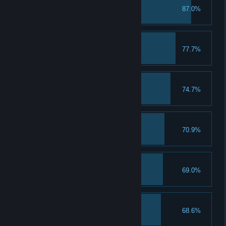
装饰入门
87.0%
首次解锁装饰
更多小动物
77.7%
解锁牧场槽位
小动物催收专家
74.7%
解锁设施：金钱蜂巢
入门牧场主
70.9%
累计饲养10只动物至成年
粑粑毁灭者
69.0%
解锁设施：魔法扫帚
园艺工
68.6%
累计解锁不同的5种装饰