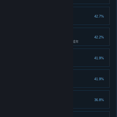
在图鉴中点亮狐狸的所有花色
图鉴爱好者：猫咪
42.7%
在图鉴中点亮猫咪的所有花色
精心照料
42.2%
首次饲养一只最高品质的动物至成年
图鉴爱好者：兔兔
41.9%
在图鉴中点亮兔兔的所有花色
超多小动物
41.9%
解锁牧场中的21个槽位
图鉴爱好者：仓鼠
36.8%
在图鉴中点亮仓鼠的所有花色