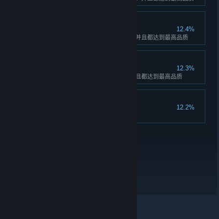
图鉴收藏家：僵尸
12.4%
在图鉴中点亮僵尸的所有花色，并且都达到最高品质
图鉴收藏家：鹿
12.3%
在图鉴中点亮鹿的所有花色，并且都达到最高品质
狂热牧场主
12.2%
累计饲养500只动物至成年
关于蒸汽平台
|
退款政策
|
软件许可服务协议
|
个人信息保护政策
|
个人信息出境告知书
|
不良内容举报投诉
|
侵权投诉
|
家长监护
微博
微信
© 2026 Valve Corporation 版权所有，完美世界已获授权。