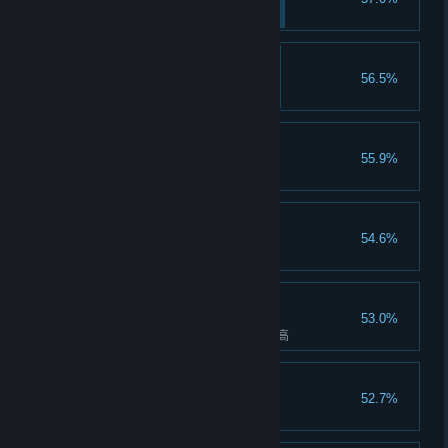
解锁牧场仓库
熟练牧场主
56.5%
累计饲养50只动物至成年
园林大师
55.9%
累计解锁不同的10种装饰
图鉴爱好者：小熊猫
54.6%
在图鉴中点亮小熊猫的所有花色
通通都上交
53.0%
将金钱蜂巢的设施等级提升至最高
图鉴爱好者：大熊猫
52.7%
在图鉴中点亮大熊猫的所有花色