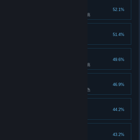
超干净牧场
52.1%
将魔法扫帚的设施等级提升至最高
再也不怕饿肚子
51.4%
将布谷屋的设施等级提升至最高
超高效率育种间
49.6%
将神秘草帘的设施等级提升至最高
图鉴爱好者：卡皮巴拉
46.9%
在图鉴中点亮卡皮巴拉的所有花色
新背景，新气象
44.2%
累计解锁3种不同的牧场背景
图鉴爱好者：狐狸
43.2%