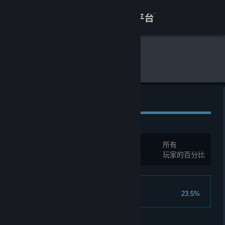
登录
商店
全球游戏统计
改变
关于
客服
全球成就
查看桌面版网站
总成就:
1
所有
您必须先登录才能与这些统计进行比较
玩家的百分比
Winner
23.5%
Win One Game